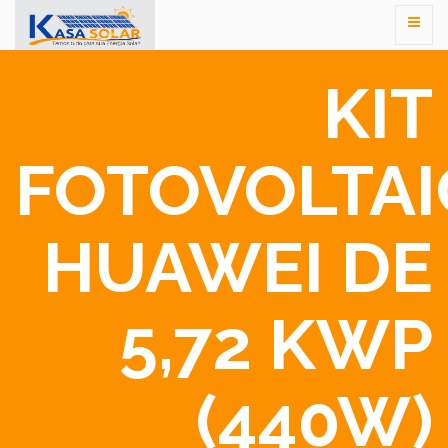
KIT
FOTOVOLTA
HUAWEI DE
5,72 KWP
(440W)