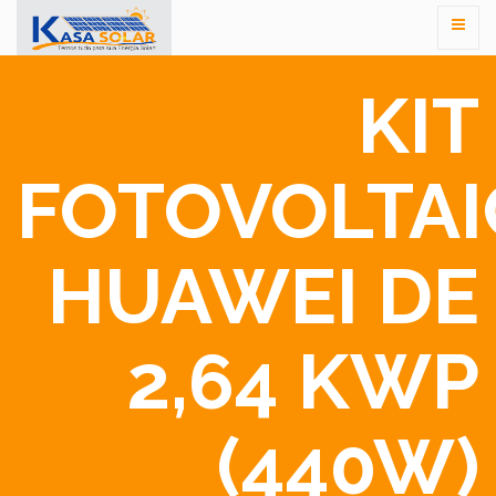
KIT
FOTOVOLTA
HUAWEI DE
2,64 KWP
(440W)