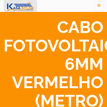
CABO
FOTOVOLTA
6MM
VERMELHO
(METRO)